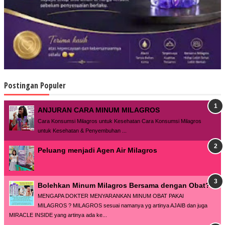
Postingan Populer
ANJURAN CARA MINUM MILAGROS
Cara Konsumsi Milagros untuk Kesehatan Cara Konsumsi Milagros
untuk Kesehatan & Penyembuhan ...
Peluang menjadi Agen Air Milagros
Bolehkan Minum Milagros Bersama dengan Obat?
MENGAPA DOKTER MENYARANKAN MINUM OBAT PAKAI
MILAGROS ? MILAGROS sesuai namanya yg artinya AJAIB dan juga
MIRACLE INSIDE yang artinya ada ke...