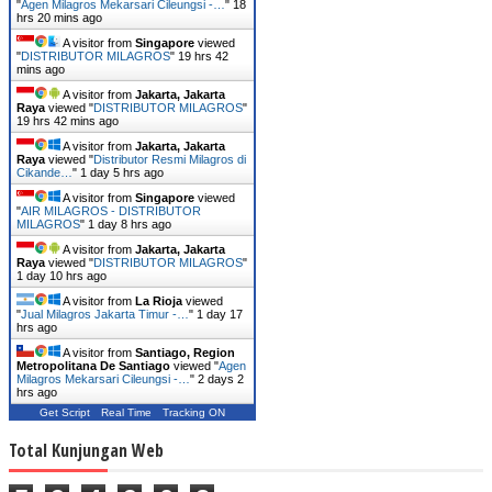
"
Agen Milagros Mekarsari Cileungsi -…
"
18
hrs 20 mins ago
A visitor from
Singapore
viewed
"
DISTRIBUTOR MILAGROS
"
19 hrs 42
mins ago
A visitor from
Jakarta, Jakarta
Raya
viewed "
DISTRIBUTOR MILAGROS
"
19 hrs 42 mins ago
A visitor from
Jakarta, Jakarta
Raya
viewed "
Distributor Resmi Milagros di
Cikande…
"
1 day 5 hrs ago
A visitor from
Singapore
viewed
"
AIR MILAGROS - DISTRIBUTOR
MILAGROS
"
1 day 8 hrs ago
A visitor from
Jakarta, Jakarta
Raya
viewed "
DISTRIBUTOR MILAGROS
"
1 day 10 hrs ago
A visitor from
La Rioja
viewed
"
Jual Milagros Jakarta Timur -…
"
1 day 17
hrs ago
A visitor from
Santiago, Region
Metropolitana De Santiago
viewed "
Agen
Milagros Mekarsari Cileungsi -…
"
2 days 2
hrs ago
Get Script
Real Time
Tracking ON
Total Kunjungan Web