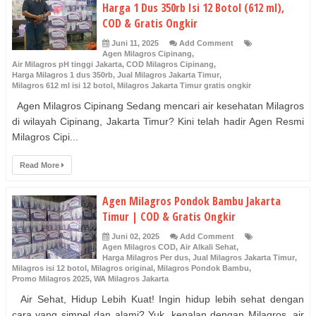
Harga 1 Dus 350rb Isi 12 Botol (612 ml),
COD & Gratis Ongkir
Juni 11, 2025
Add Comment
Agen Milagros Cipinang
,
Air Milagros pH tinggi Jakarta
,
COD Milagros Cipinang
,
Harga Milagros 1 dus 350rb
,
Jual Milagros Jakarta Timur
,
Milagros 612 ml isi 12 botol
,
Milagros Jakarta Timur gratis ongkir
Agen Milagros Cipinang Sedang mencari air kesehatan Milagros
di wilayah Cipinang, Jakarta Timur? Kini telah hadir Agen Resmi
Milagros Cipi...
Read More
Agen Milagros Pondok Bambu Jakarta
Timur | COD & Gratis Ongkir
Juni 02, 2025
Add Comment
Agen Milagros COD
,
Air Alkali Sehat
,
Harga Milagros Per dus
,
Jual Milagros Jakarta Timur
,
Milagros isi 12 botol
,
Milagros original
,
Milagros Pondok Bambu
,
Promo Milagros 2025
,
WA Milagros Jakarta
Air Sehat, Hidup Lebih Kuat! Ingin hidup lebih sehat dengan
cara yang simpel dan alami? Yuk, kenalan dengan Milagros, air