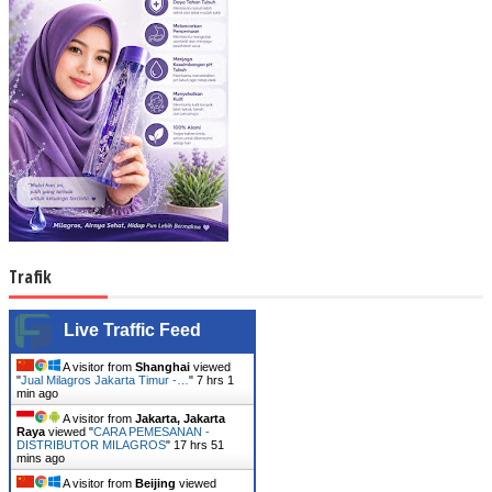
Trafik
Live Traffic Feed
A visitor from
Shanghai
viewed
"
Jual Milagros Jakarta Timur -…
"
7 hrs 1
min ago
A visitor from
Jakarta, Jakarta
Raya
viewed "
CARA PEMESANAN -
DISTRIBUTOR MILAGROS
"
17 hrs 51
mins ago
A visitor from
Beijing
viewed