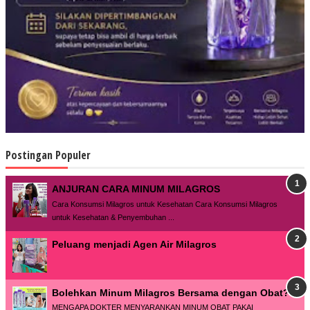
Postingan Populer
ANJURAN CARA MINUM MILAGROS
Cara Konsumsi Milagros untuk Kesehatan Cara Konsumsi Milagros
untuk Kesehatan & Penyembuhan ...
Peluang menjadi Agen Air Milagros
Bolehkan Minum Milagros Bersama dengan Obat?
MENGAPA DOKTER MENYARANKAN MINUM OBAT PAKAI