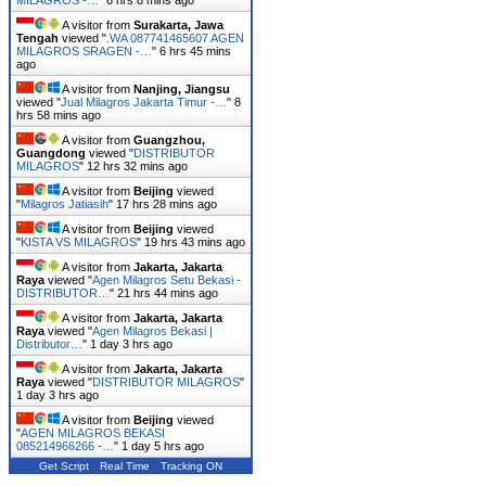
A visitor from
Surakarta, Jawa
Tengah
viewed "
.WA 087741465607 AGEN
MILAGROS SRAGEN -…
"
6 hrs 45 mins
ago
A visitor from
Nanjing, Jiangsu
viewed "
Jual Milagros Jakarta Timur -…
"
8
hrs 58 mins ago
A visitor from
Guangzhou,
Guangdong
viewed "
DISTRIBUTOR
MILAGROS
"
12 hrs 32 mins ago
A visitor from
Beijing
viewed
"
Milagros Jatiasih
"
17 hrs 28 mins ago
A visitor from
Beijing
viewed
"
KISTA VS MILAGROS
"
19 hrs 43 mins ago
A visitor from
Jakarta, Jakarta
Raya
viewed "
Agen Milagros Setu Bekasi -
DISTRIBUTOR…
"
21 hrs 44 mins ago
A visitor from
Jakarta, Jakarta
Raya
viewed "
Agen Milagros Bekasi |
Distributor…
"
1 day 3 hrs ago
A visitor from
Jakarta, Jakarta
Raya
viewed "
DISTRIBUTOR MILAGROS
"
1 day 3 hrs ago
A visitor from
Beijing
viewed
"
AGEN MILAGROS BEKASI
085214966266 -…
"
1 day 5 hrs ago
Get Script
Real Time
Tracking ON