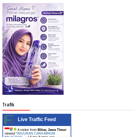
Trafik
Live Traffic Feed
A visitor from
Blitar, Jawa Timur
viewed "
ANJURAN CARA MINUM
MILAGROS -…
"
6 hrs 8 mins ago