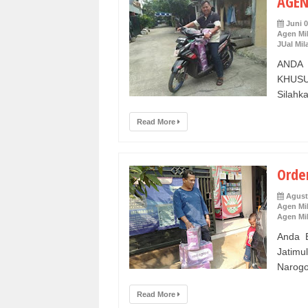
AGEN
Juni 0
Agen Mi
JUal Mil
ANDA
KHUSU
Silahk
Read More
Orde
Agust
Agen Mi
Agen Mi
Anda B
Jatim
Narogo
Read More