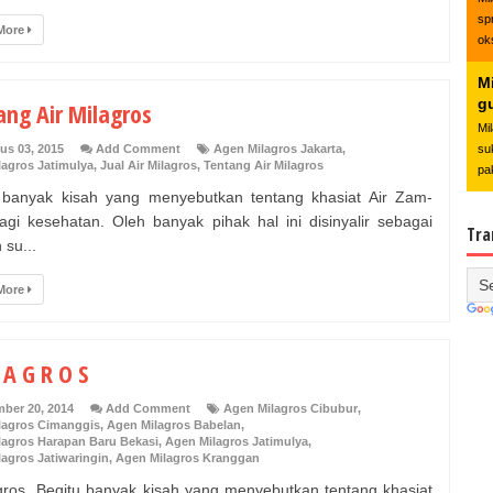
sp
More
ok
Mi
g
ang Air Milagros
Mi
us 03, 2015
Add Comment
Agen Milagros Jakarta
,
su
lagros Jatimulya
,
Jual Air Milagros
,
Tentang Air Milagros
pa
 banyak kisah yang menyebutkan tentang khasiat Air Zam-
gi kesehatan. Oleh banyak pihak hal ini disinyalir sebagai
Tra
 su...
More
 A G R O S
ber 20, 2014
Add Comment
Agen Milagros Cibubur
,
lagros Cimanggis
,
Agen Milagros Babelan
,
lagros Harapan Baru Bekasi
,
Agen Milagros Jatimulya
,
agros Jatiwaringin
,
Agen Milagros Kranggan
lgros Begitu banyak kisah yang menyebutkan tentang khasiat