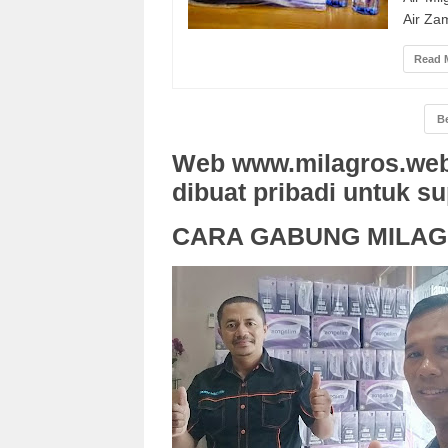
Air Zam
Read 
B
Web www.milagros.web
dibuat pribadi untuk s
CARA GABUNG MILA