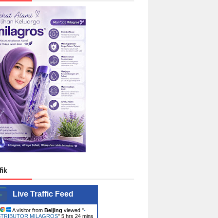
fik
Live Traffic Feed
A visitor from
Beijing
viewed "
-
STRIBUTOR MILAGROS
"
5 hrs 24 mins