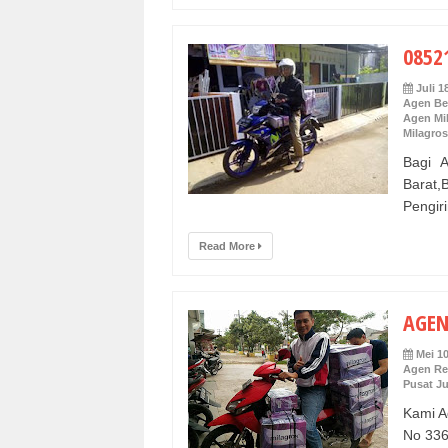
0852
Juli 1
Agen Be
Agen Mi
Milagros
Bagi 
Barat,
Pengiri
Read More
AGEN
Mei 10
Agen Re
Pusat Ju
Kami A
No 336