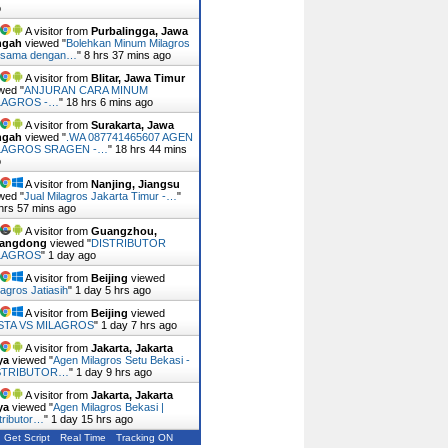
o
A visitor from
Purbalingga, Jawa
ngah
viewed "
Bolehkan Minum Milagros
rsama dengan…
"
8 hrs 38 mins ago
A visitor from
Blitar, Jawa Timur
wed "
ANJURAN CARA MINUM
LAGROS -…
"
18 hrs 6 mins ago
A visitor from
Surakarta, Jawa
ngah
viewed "
.WA 087741465607 AGEN
LAGROS SRAGEN -…
"
18 hrs 44 mins
o
A visitor from
Nanjing, Jiangsu
wed "
Jual Milagros Jakarta Timur -…
"
hrs 57 mins ago
A visitor from
Guangzhou,
angdong
viewed "
DISTRIBUTOR
LAGROS
"
1 day ago
A visitor from
Beijing
viewed
lagros Jatiasih
"
1 day 5 hrs ago
A visitor from
Beijing
viewed
STA VS MILAGROS
"
1 day 7 hrs ago
A visitor from
Jakarta, Jakarta
ya
viewed "
Agen Milagros Setu Bekasi -
STRIBUTOR…
"
1 day 9 hrs ago
A visitor from
Jakarta, Jakarta
ya
viewed "
Agen Milagros Bekasi |
tributor…
"
1 day 15 hrs ago
Get Script
Real Time
Tracking ON