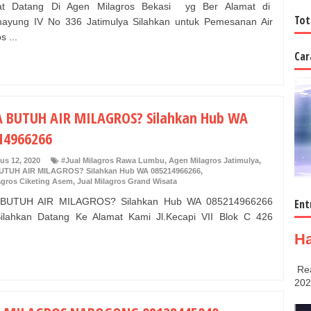
at Datang Di Agen Milagros Bekasi yg Ber Alamat di
Tot
imayung IV No 336 Jatimulya Silahkan untuk Pemesanan Air
s ...
Car
 BUTUH AIR MILAGROS? Silahkan Hub WA
14966266
us 12, 2020
#Jual Milagros Rawa Lumbu
,
Agen Milagros Jatimulya
,
TUH AIR MILAGROS? Silahkan Hub WA 085214966266
,
agros Ciketing Asem
,
Jual Milagros Grand Wisata
BUTUH AIR MILAGROS? Silahkan Hub WA 085214966266
Ent
ilahkan Datang Ke Alamat Kami Jl.Kecapi VII Blok C 426
Ha
Rea
202