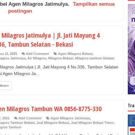
abel
Agen Milagros Jatimulya
.
Tampilkan semua
postingan
Milagros Jatimulya | Jl. Jati Mayung 4
36, Tambun Selatan - Bekasi
us 11, 2025
Add Comment
Agen Milagros Bekasi
,
lagros Jatimulya
,
Air Milagros
,
Milagros Bekasi
,
Milagros tambun Selatan
ilagros Jatimulya | Jl. Jati Mayung 4 No.336, Tambun Selatan
i Agen Milagros Ja...
More
Tra
en Milagros Tambun WA 0856-8775-330
7, 2021
Add Comment
Agen Milagros Jatimulya
,
lagros Tambun Bekasi
,
Jual Milagros Bekasi
,
Jual Milagros Bekasi Timur
,
lagros Tambun
DI