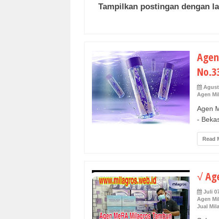
Tampilkan postingan dengan l
Agen 
No.3
Agust
Agen Mi
Agen M
- Bekas
Read 
√ Ag
Juli 0
Agen Mi
Jual Mi