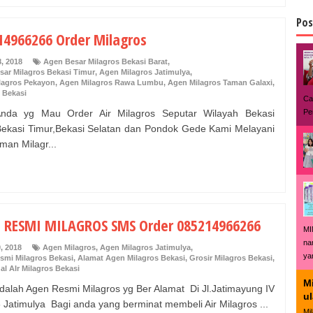
Pos
14966266 Order Milagros
8, 2018
Agen Besar Milagros Bekasi Barat
,
sar Milagros Bekasi Timur
,
Agen Milagros Jatimulya
,
lagros Pekayon
,
Agen Milagros Rawa Lumbu
,
Agen Milagros Taman Galaxi
,
 Bekasi
Ca
Pe
Anda yg Mau Order Air Milagros Seputar Wilayah Bekasi
Bekasi Timur,Bekasi Selatan dan Pondok Gede Kami Melayani
man Milagr...
 RESMI MILAGROS SMS Order 085214966266
MI
na
, 2018
Agen Milagros
,
Agen Milagros Jatimulya
,
ya
smi Milagros Bekasi
,
Alamat Agen Milagros Bekasi
,
Grosir Milagros Bekasi
,
al AIr Milagros Bekasi
Mi
dalah Agen Resmi Milagros yg Ber Alamat Di Jl.Jatimayung IV
u
 Jatimulya Bagi anda yang berminat membeli Air Milagros ...
Mi