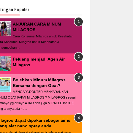
tingan Populer
ANJURAN CARA MINUM
MILAGROS
Cara Konsumsi Milagros untuk Kesehatan
ra Konsumsi Milagros untuk Kesehatan &
nyembuhan ...
Peluang menjadi Agen Air
Milagros
Bolehkan Minum Milagros
Bersama dengan Obat?
MENGAPA DOKTER MENYARANKAN
NUM OBAT PAKAI MILAGROS ? MILAGROS sesuai
manya yg artinya AJAIB dan juga MIRACLE INSIDE
ng artinya ada ke...
lagros dapat dipakai sebagai air isi
lang alat nano spray anda
lagros dapat dipakai sebagai air isi ulang alat nano