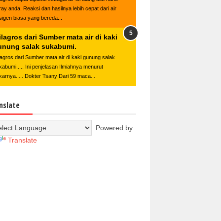
ray anda. Reaksi dan hasilnya lebih cepat dari air
sigen biasa yang bereda...
lagros dari Sumber mata air di kaki
unung salak sukabumi.
lagros dari Sumber mata air di kaki gunung salak
kabumi..... Ini penjelasan Ilmiahnya menurut
karnya..... Dokter Tsany Dari 59 maca...
nslate
Powered by
Translate