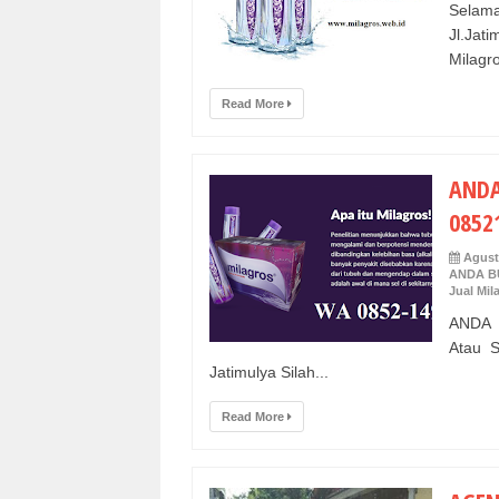
Selam
Jl.Jat
Milagro
Read More
ANDA
0852
Agust
ANDA BU
Jual Mil
ANDA 
Atau S
Jatimulya Silah...
Read More