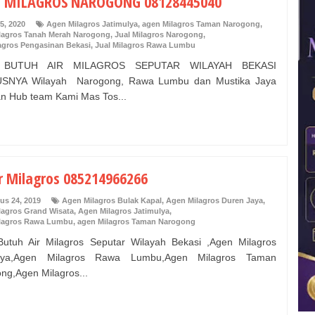
 MILAGROS NAROGONG 08128445040
5, 2020
Agen Milagros Jatimulya
,
agen Milagros Taman Narogong
,
lagros Tanah Merah Narogong
,
Jual Milagros Narogong
,
agros Pengasinan Bekasi
,
Jual Milagros Rawa Lumbu
 BUTUH AIR MILAGROS SEPUTAR WILAYAH BEKASI
SNYA Wilayah Narogong, Rawa Lumbu dan Mustika Jaya
an Hub team Kami Mas Tos...
r Milagros 085214966266
us 24, 2019
Agen Milagros Bulak Kapal
,
Agen Milagros Duren Jaya
,
lagros Grand Wisata
,
Agen Milagros Jatimulya
,
lagros Rawa Lumbu
,
agen Milagros Taman Narogong
utuh Air Milagros Seputar Wilayah Bekasi ,Agen Milagros
ulya,Agen Milagros Rawa Lumbu,Agen Milagros Taman
ng,Agen Milagros...