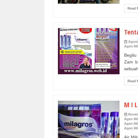
Read 
Tent
Agust
Agen Mi
Begitu
Zam ba
sebuah
Read 
M I L
Novem
Agen Mi
Agen Mi
Agen Mil
Air Mi