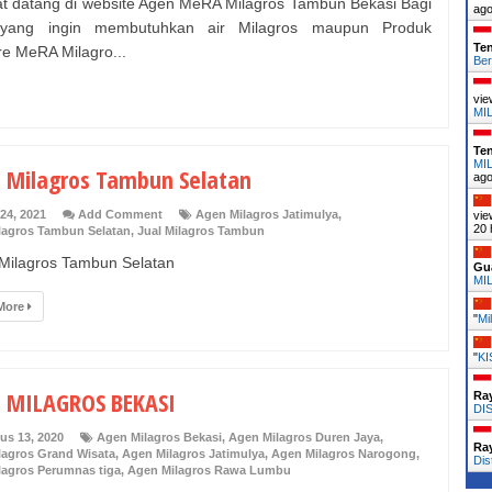
t datang di website Agen MeRA Milagros Tambun Bekasi Bagi
ag
yang ingin membutuhkan air Milagros maupun Produk
Te
re MeRA Milagro...
Be
vie
MI
Te
MI
 Milagros Tambun Selatan
ag
24, 2021
Add Comment
Agen Milagros Jatimulya
,
vie
20 
lagros Tambun Selatan
,
Jual Milagros Tambun
ilagros Tambun Selatan
Gu
MI
More
"
Mi
"
KI
 MILAGROS BEKASI
Ra
DI
us 13, 2020
Agen Milagros Bekasi
,
Agen Milagros Duren Jaya
,
Ra
lagros Grand Wisata
,
Agen Milagros Jatimulya
,
Agen Milagros Narogong
,
Dis
lagros Perumnas tiga
,
Agen Milagros Rawa Lumbu