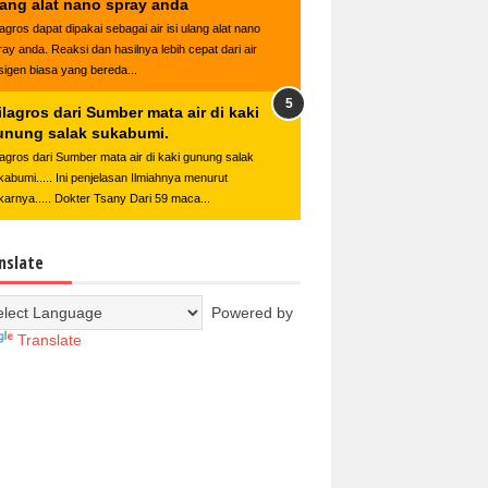
lang alat nano spray anda
lagros dapat dipakai sebagai air isi ulang alat nano
ray anda. Reaksi dan hasilnya lebih cepat dari air
sigen biasa yang bereda...
lagros dari Sumber mata air di kaki
unung salak sukabumi.
lagros dari Sumber mata air di kaki gunung salak
kabumi..... Ini penjelasan Ilmiahnya menurut
karnya..... Dokter Tsany Dari 59 maca...
nslate
Powered by
Translate