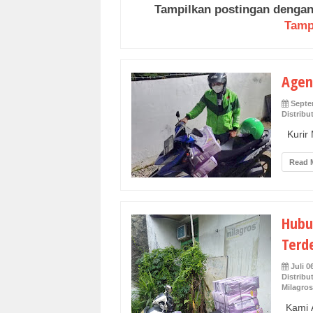
Tampilkan postingan dengan
Tamp
Agen
Septe
Distribu
Kurir 
Read 
Hubu
Terd
Juli 0
Distribu
Milagros
Kami A