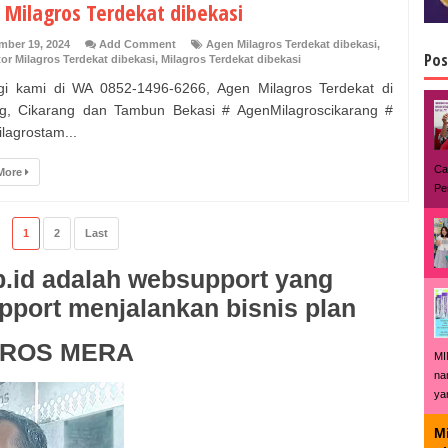
 Milagros Terdekat dibekasi
mber 19, 2024
Add Comment
Agen Milagros Terdekat dibekasi
,
Pos
tor Milagros Terdekat dibekasi
,
Milagros Terdekat dibekasi
i kami di WA 0852-1496-6266, Agen Milagros Terdekat di
ng, Cikarang dan Tambun Bekasi # AgenMilagroscikarang #
lagrostam...
Ca
More
Pe
1
2
Last
.id adalah websupport yang
upport menjalankan bisnis plan
GROS MERA
MI
na
ya
Mi