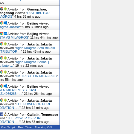
ago
A visitor from
Guangzhou,
angdong
viewed "
DISTRIBUTOR
LAGROS
"
4 hrs 33 mins ago
A visitor from
Beijing
viewed
lagros Jatiasih
"
9 hrs 30 mins ago
A visitor from
Beijing
viewed
STA VS MILAGROS
"
11 hrs 44 mins ago
A visitor from
Jakarta, Jakarta
ya
viewed "
Agen Milagros Setu Bekasi -
STRIBUTOR…
"
13 hrs 45 mins ago
A visitor from
Jakarta, Jakarta
ya
viewed "
Agen Milagros Bekasi |
tributor…
"
19 hrs 22 mins ago
A visitor from
Jakarta, Jakarta
ya
viewed "
DISTRIBUTOR MILAGROS
"
hrs 58 mins ago
A visitor from
Beijing
viewed
GEN MILAGROS BEKASI
5214966266 -…
"
21 hrs 26 mins ago
A visitor from
Jakarta, Jakarta
ya
viewed "
THE POWER OF PURE
DRATION -…
"
22 hrs 14 mins ago
A visitor from
Gallatin, Tennessee
wed "
THE POWER OF PURE
DRATION -…
"
23 hrs 37 mins ago
Get Script
Real Time
Tracking ON