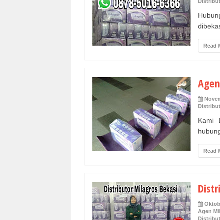
Distribu
Hubun
dibeka
Read 
Agen
Novem
Distribu
Kami D
hubung
Read 
Distr
Oktob
Agen Mil
Distribu