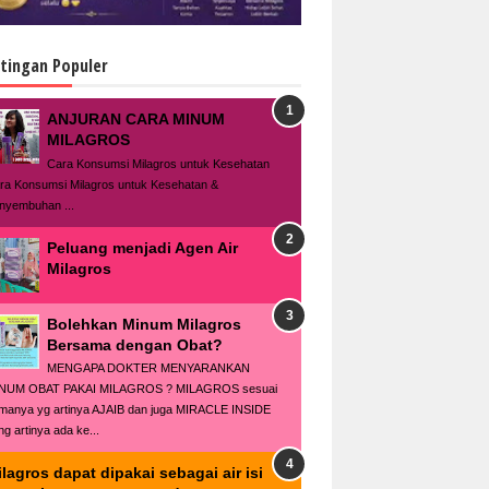
tingan Populer
ANJURAN CARA MINUM
MILAGROS
Cara Konsumsi Milagros untuk Kesehatan
ra Konsumsi Milagros untuk Kesehatan &
nyembuhan ...
Peluang menjadi Agen Air
Milagros
Bolehkan Minum Milagros
Bersama dengan Obat?
MENGAPA DOKTER MENYARANKAN
NUM OBAT PAKAI MILAGROS ? MILAGROS sesuai
manya yg artinya AJAIB dan juga MIRACLE INSIDE
ng artinya ada ke...
lagros dapat dipakai sebagai air isi