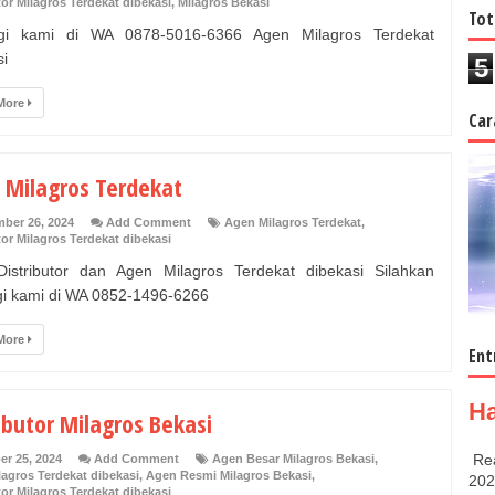
tor Milagros Terdekat dibekasi
,
Milagros Bekasi
Tot
gi kami di WA 0878-5016-6366 Agen Milagros Terdekat
si
5
More
Car
 Milagros Terdekat
ber 26, 2024
Add Comment
Agen Milagros Terdekat
,
tor Milagros Terdekat dibekasi
istributor dan Agen Milagros Terdekat dibekasi Silahkan
i kami di WA 0852-1496-6266
More
Ent
Ha
ibutor Milagros Bekasi
Rea
er 25, 2024
Add Comment
Agen Besar Milagros Bekasi
,
agros Terdekat dibekasi
,
Agen Resmi Milagros Bekasi
,
202
tor Milagros Terdekat dibekasi