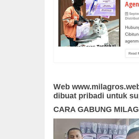
Agen
Septe
Distribu
Hubung
Cibitu
agenmi
Read 
Web www.milagros.web
dibuat pribadi untuk s
CARA GABUNG MILA