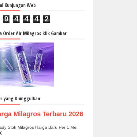
al Kunjungan Web
9
4
4
4
2
a Order Air Milagros klik Gambar
ri yang Diunggulkan
rga Milagros Terbaru 2026
dy Stok Milagros Harga Baru Per 1 Mei
6