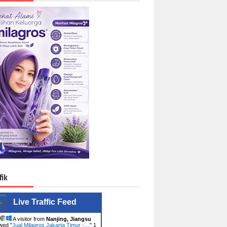
fik
Live Traffic Feed
A visitor from
Nanjing, Jiangsu
wed "
Jual Milagros Jakarta Timur -…
"
1