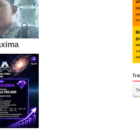
u
Mi
sp
ok
Mi
g
axima
Mi
su
pa
Tra