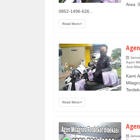
Area S
0852-1496-626...
Read More
Agen
Januar
Agen Mil
Jual Mil
Kami A
Milagr
Terdeka
Read More
Agen
Januar