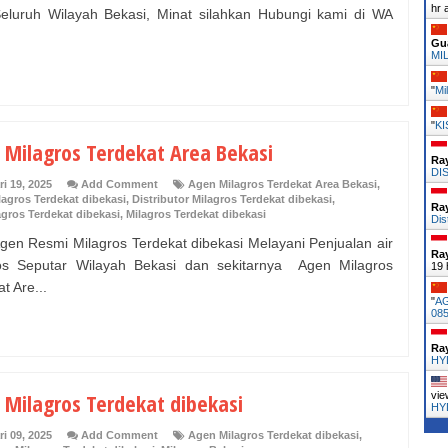
hr 
eluruh Wilayah Bekasi, Minat silahkan Hubungi kami di WA
Gu
MI
"
Mi
"
KI
 Milagros Terdekat Area Bekasi
Ra
DI
i 19, 2025
Add Comment
Agen Milagros Terdekat Area Bekasi
,
agros Terdekat dibekasi
,
Distributor Milagros Terdekat dibekasi
,
Ra
agros Terdekat dibekasi
,
Milagros Terdekat dibekasi
Dis
gen Resmi Milagros Terdekat dibekasi Melayani Penjualan air
Ra
os Seputar Wilayah Bekasi dan sekitarnya Agen Milagros
19 
t Are...
"
A
08
Ra
HY
 Milagros Terdekat dibekasi
vie
HY
i 09, 2025
Add Comment
Agen Milagros Terdekat dibekasi
,