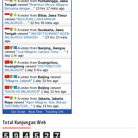
A visitor from
Purbalingga, Jawa
Tengah
viewed "
Bolehkan Minum Milagros
Bersama dengan…
"
13 hrs 17 mins ago
A visitor from
Blitar, Jawa Timur
viewed "
ANJURAN CARA MINUM
MILAGROS -…
"
22 hrs 45 mins ago
A visitor from
Surakarta, Jawa
Tengah
viewed "
.WA 087741465607 AGEN
MILAGROS SRAGEN -…
"
23 hrs 23 mins
ago
A visitor from
Nanjing, Jiangsu
viewed "
Jual Milagros Jakarta Timur -…
"
1
day 1 hr ago
A visitor from
Guangzhou,
Guangdong
viewed "
DISTRIBUTOR
MILAGROS
"
1 day 5 hrs ago
A visitor from
Beijing
viewed
"
Milagros Jatiasih
"
1 day 10 hrs ago
A visitor from
Beijing
viewed
"
KISTA VS MILAGROS
"
1 day 12 hrs ago
A visitor from
Jakarta, Jakarta
Raya
viewed "
Agen Milagros Setu Bekasi -
DISTRIBUTOR…
"
1 day 14 hrs ago
Get Script
Real Time
Tracking ON
Total Kunjungan Web
5
9
4
5
2
7