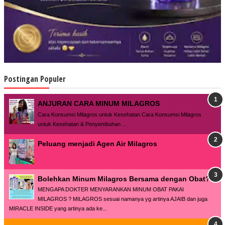
Postingan Populer
ANJURAN CARA MINUM MILAGROS
Cara Konsumsi Milagros untuk Kesehatan Cara Konsumsi Milagros
untuk Kesehatan & Penyembuhan ...
Peluang menjadi Agen Air Milagros
Bolehkan Minum Milagros Bersama dengan Obat?
MENGAPA DOKTER MENYARANKAN MINUM OBAT PAKAI
MILAGROS ? MILAGROS sesuai namanya yg artinya AJAIB dan juga
MIRACLE INSIDE yang artinya ada ke...